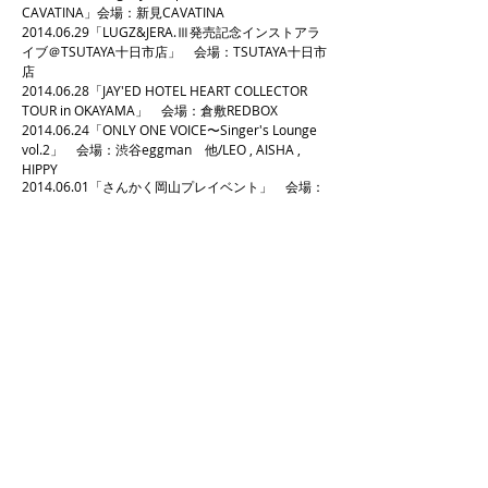
CAVATINA」会場：新見CAVATINA
2014.06.29
「LUGZ&JERA.Ⅲ発売記念インストアラ
イブ＠TSUTAYA十日市店」 会場：TSUTAYA十日市
店
2014.06.28
「JAY'ED HOTEL HEART COLLECTOR
TOUR in OKAYAMA」 会場：倉敷REDBOX
2014.06.24
「ONLY ONE VOICE〜Singer's Lounge
vol.2」 会場：渋谷eggman 他/LEO , AISHA ,
HIPPY
2014.06.01
「さんかく岡山プレイベント」 会場：
岡山駅前噴水広場
2014.05.31
「まにわ 音♪フェス2014」 会場：エス
パスホール 他/中西圭三 , まきちゃんぐ , 泉沙世子 ,
naom'ey
2014.05.05
「高梁音楽祭2014」 会場：高梁文化
交流館中ホール
2014.05.04
「第六回れんげ祭り」 会場：高梁市川
面町
2014.04.24
「Special Guest / 中村舞子 , HI-D ,
Lugz&Jera」 会場：渋谷WOMB
2014.04.18
「Seasons 2nd Anniversary」 会場 渋
谷VUENOS
2014.04.05
「フィリピン台風復興支援チャリティー
コンサート」 会場：大阪モーツァルトサロン
2014.03.22
「イトーヨーカドー岡山店専門店街」