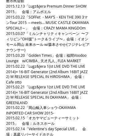
敷市民会館
2015.12.13
「Lugz&Jera Premium Dinner SHOW
2015」 会場：アムボエル
2015.03.22
「SOFFet ・MAY’S・KEN THE 390 3マ
ンTour 2015 ～meets… MUSIC CASTLE OKAYAMA
SPECIAL!!～」 会場：CRAZY MAMA KINGDOm
2015.03.07
「ミルンチャリティキャンペーン 〜フ
ィリピン"OH!援"トーク＆ライブ〜」会場：イオン
モール岡山 未来ホール w/森本さやか(フジテレビア
ナウンサー)
2015.03.20
「Golden Times」会場：福岡Voodoo
Lounge w/CIMBA , 天才凡人 , FLEA MARKET
2015.02.22
「Lugz&Jera 1(st LIVE DVD THE LIVE
2014)× 16-BIT Generator (2nd Album 16BIT JAZZ
2) W RELEASE SPECIAL IN HIROSHIMA」 会場：
Cafe otto
2015.02.21
「Lugz&Jera 1(st LIVE DVD THE LIVE
2014)× 16-BIT Generator (2nd Album 16BIT JAZZ
2) W RELEASE SPECIAL IN OKAYAMA」 会場：
GREENLAND
2015.02.22
「岡山輸入車ショウ-OKAYAMA
INPORTED CAR SHOW 2015-
2015.02.15
「オカヤマビューティーサミット
2015」 会場：ルネスホール
2015.02.14
「Velentine's day Special LIVE」 会
場：真庭リバーサイドホテル