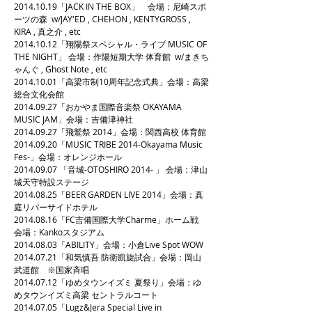
2014.10.19
「JACK IN THE BOX」 会場：尼崎スポ
ーツの森 w/JAY'ED , CHEHON , KENTYGROSS ,
KIRA , 真之介 , etc
2014.10.12
「翔陽祭スペシャル・ライブ MUSIC OF
THE NIGHT」 会場：作陽短期大学 体育館 w/まきち
ゃんぐ , Ghost Note , etc
2014.10.01
「高梁市制10周年記念式典」会場：高梁
総合文化会館
2014.09.27
「おかやま国際音楽祭 OKAYAMA
MUSIC JAM」会場：吉備津神社
2014.09.27
「飛鷲祭 2014」会場：関西高校 体育館
2014.09.20
「MUSIC TRIBE 2014-Okayama Music
Fes-」会場：オレンジホール
2014.09.07
「音城-OTOSHIRO 2014- 」 会場：津山
城天守特設ステージ
2014.08.25
「BEER GARDEN LIVE 2014」会場：真
庭リバーサイドホテル
2014.08.16
「FC吉備国際大学Charme」ホーム戦
会場：Kankoスタジアム
2014.08.03
「ABILITY」会場：小倉Live Spot WOW
2014.07.21
「和気慎吾 防衛凱旋試合」会場：岡山
武道館 ※国家斉唱
2014.07.12
「ゆめタウンイズミ 夏祭り」会場：ゆ
めタウンイズミ高梁 セントラルコート
2014.07.05
「Lugz&Jera Special Live in