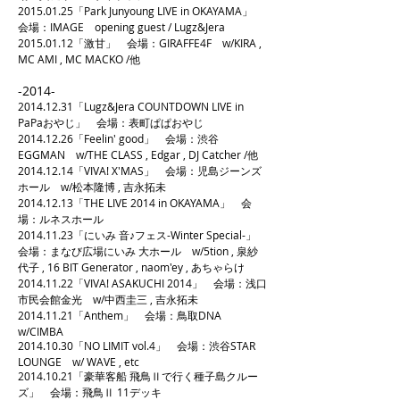
2015.01.25
「Park Junyoung LIVE in OKAYAMA」
会場：IMAGE opening guest / Lugz&Jera
2015.01.12
「激甘」 会場：GIRAFFE4F w/KIRA ,
MC AMI , MC MACKO /他
-2014-
2014.12.31
「Lugz&Jera COUNTDOWN LIVE in
PaPaおやじ」 会場：表町ぱぱおやじ
2014.12.26
「Feelin' good」 会場：渋谷
EGGMAN w/THE CLASS , Edgar , DJ Catcher /他
2014.12.14
「VIVA! X'MAS」 会場：児島ジーンズ
ホール w/松本隆博 , 吉永拓未
2014.12.13
「THE LIVE 2014 in OKAYAMA」 会
場：ルネスホール
13
2014.11.23
「にいみ 音♪フェス-Winter Special-」
会場：まなび広場にいみ 大ホール w/5tion , 泉紗
代子 , 16 BIT Generator , naom'ey , あちゃらけ
2014.11.22
「VIVA! ASAKUCHI 2014」 会場：浅口
市民会館金光 w/中西圭三 , 吉永拓未
2014.11.21
「Anthem」 会場：鳥取DNA
w/CIMBA
2014.10.30
「NO LIMIT vol.4」 会場：渋谷STAR
LOUNGE w/ WAVE , etc
2014.10.21
「豪華客船 飛鳥Ⅱで行く種子島クルー
ズ」 会場：飛鳥Ⅱ 11デッキ